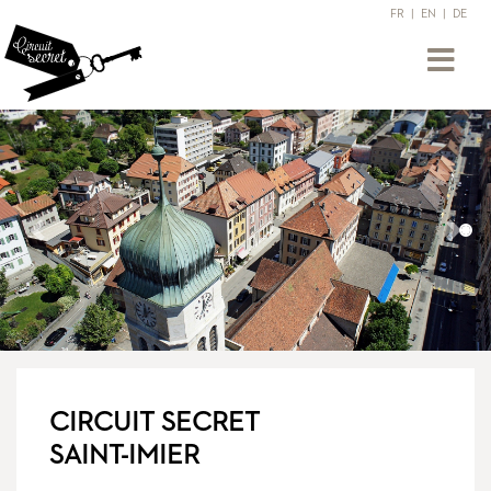
FR
|
EN
|
DE
Précédent
Suiv
CIRCUIT SECRET
SAINT-IMIER