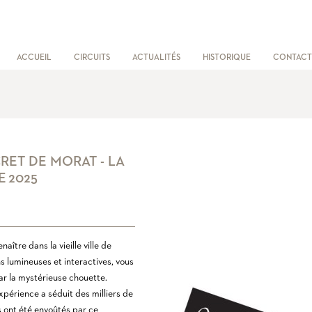
ACCUEIL
CIRCUITS
ACTUALITÉS
HISTORIQUE
CONTACT
RET DE MORAT - LA
E 2025
ître dans la vieille ville de
ns lumineuses et interactives, vous
par la mystérieuse chouette.
périence a séduit des milliers de
s ont été envoûtés par ce