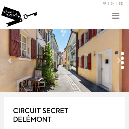
FR
|
EN
|
DE
Suivant
Précédent
CIRCUIT SECRET
DELÉMONT