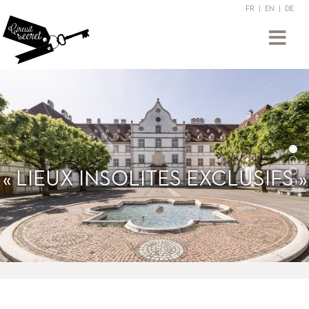
FR
|
EN
|
DE
« LIEUX INSOLITES EXCLUSIFS »