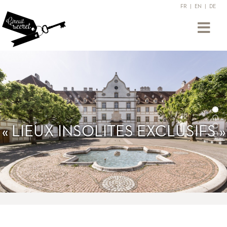
FR
|
EN
|
DE
« LIEUX INSOLITES EXCLUSIFS »