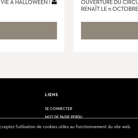
 VIE À HALLOWEEN ! 👻
OUVERTURE DU CIRCUI
RENAÎT LE 11 OCTOBRE
LIENS
SE CONNECTER
MOT DE PASSE PERDU
CONDITIONS GÉNÉRALES
cceptez l'utilisation de cookies utiles au fonctionnement du site web.