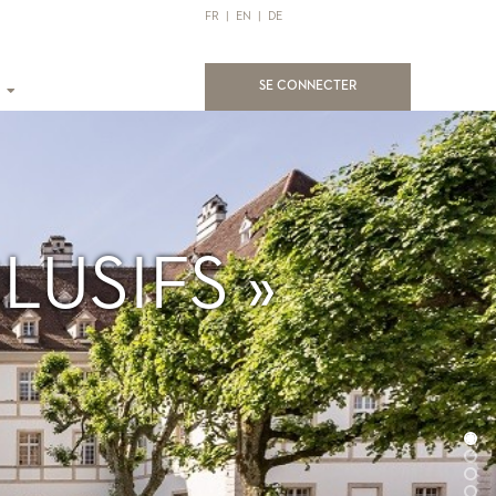
FR
|
EN
|
DE
(current)
SE CONNECTER
LUSIFS »