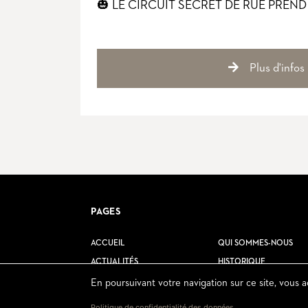
🎃 LE CIRCUIT SECRET DE RUE PREND
Plus d'infos
PAGES
ACCUEIL
QUI SOMMES-NOUS
ACTUALITÉS
HISTORIQUE
CIRCUITS
CONTACT
En poursuivant votre navigation sur ce site, vous a
Politique de confidentialité des données